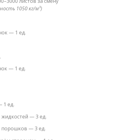
0–3000 листов за смену
ность 1050 кг/м³)
ок — 1 ед.
.
ок — 1 ед.
 1 ед.
 жидкостей — 3 ед.
 порошков — 3 ед.