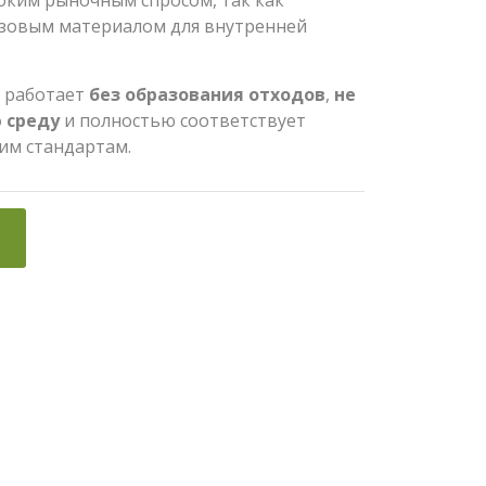
ким рыночным спросом, так как
зовым материалом для внутренней
е работает
без образования отходов
,
не
 среду
и полностью соответствует
им стандартам.