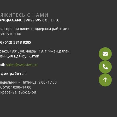
ВЯЖИТЕСЬ С НАМИ
ANGJIAGANG SWISSIWS CO., LTD.
а горячая линия поддержки работает
глосуточно:
6 (512) 5818 8285
рес:
B1801, ул. Янцзы, 18, г. Чжанцзяган,
винция Цзянсу, Китай
il:
sales@swissiws.cn
афик работы:
едельник – Пятница: 9:00–17:00
бота: 10:00–14:00
кресенье: выходной